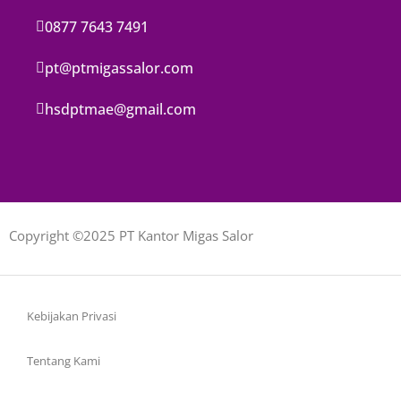
0877 7643 7491
pt@ptmigassalor.com
hsdptmae@gmail.com
Copyright ©2025 PT Kantor Migas Salor
Kebijakan Privasi
Tentang Kami