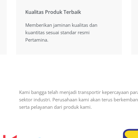
Kualitas Produk Terbaik
Kualitas Produk Terbaik
Memberikan jaminan kualitas dan
Memberikan jaminan kualitas dan
kuantitas sesuai standart resmi
kuantitas sesuai standar resmi
Pertamina.
Pertamina.
Kami bangga telah menjadi transportir kepercayaan par
sektor industri. Perusahaan kami akan terus berkemb
serta pelayanan dari produk kami.