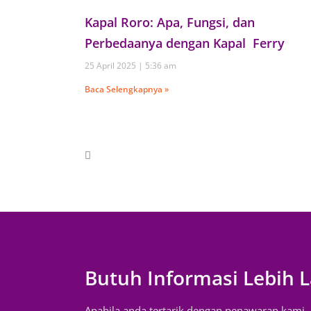
Kapal Roro: Apa, Fungsi, dan
Perbedaanya dengan Kapal Ferry
25 April 2025
5:36 am
Baca Selengkapnya »
Butuh Informasi Lebih L
Apabila anda tertarik dengan penawaran kami