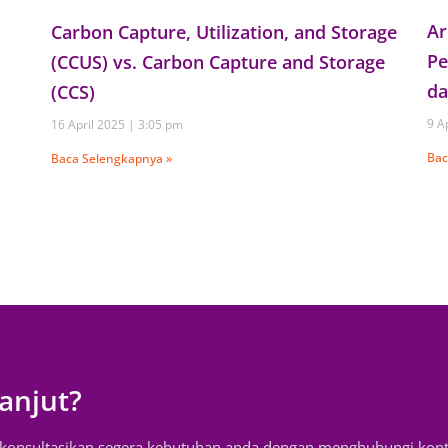
Ar
Carbon Capture, Utilization, and Storage
Pe
(CCUS) vs. Carbon Capture and Storage
da
(CCS)
9 A
16 April 2025
3:05 pm
Bac
Baca Selengkapnya »
anjut?
, konsultasikan segera kebutuhan anda dengan menghubungi kon