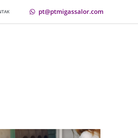
pt@ptmigassalor.com
NTAK