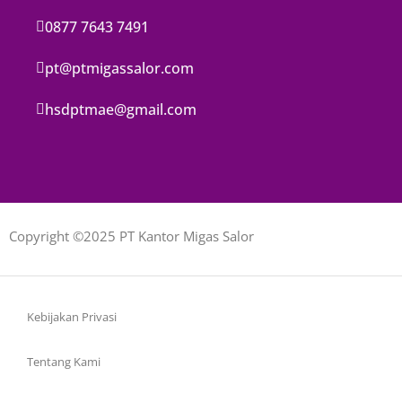
0877 7643 7491
pt@ptmigassalor.com
hsdptmae@gmail.com
Copyright ©2025 PT Kantor Migas Salor
Kebijakan Privasi
Tentang Kami